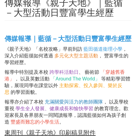
傳媒報導《親子天地》｜藍循
－大型活動日豐富學生經歷
傳媒報導｜藍循－大型活動日豐富學生經歷
《親子天地》「名校攻略」早前到訪
藍田循道衞理小學
，
深入介紹藍循如何透過
多元化大型主題活動
， 豐富學生的
學習經歷。
報導中特別提及本校
跨學科活動日
、 藝術節
「穿越舊香
港」
， 以及英數活動
「Around The World」
等精彩學習體
驗，展現同學在課堂以外
主動探索、投入參與、樂於反
思
的學習面貌。
報導亦介紹了本校
充滿關愛與活力的教師團隊
， 以及學校
重視
學生全人發展、健康成長和愉快學習
的教育理念。歡
迎家長及各界朋友一同閱讀報導，認識藍循如何為孩子創
造
豐盛而難忘的小學生活
。
東周刊《親子天地》印刷稿見附件