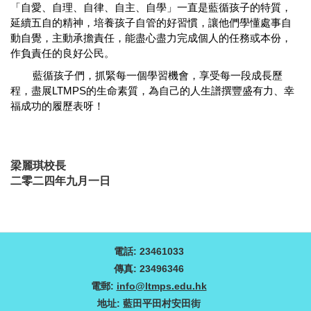
「自愛、自理、自律、自主、自學」一直是藍循孩子的特質，
延續五自的精神，培養孩子自
管
的好習慣，讓他們學懂處事自
動自覺，主動承擔責任，能盡心盡力完成個人的任務或本份，
作負責任的
良好
公民。
藍循
孩子
們，
抓緊每一個學習機會
，享受
每一
段成長
歷
程
，盡展
LTMPS
的生命素質，為自己的人生譜撰豐盛有力、幸
福成功的履歷表呀！
梁麗琪校長
二零二四年九月一日
電話: 23461033
傳真: 23496346
電郵:
info@ltmps.edu.hk
地址: 藍田平田村安田街