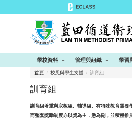
移
ECLASS
至
主
內
容
學校資料
管理與組織
學習
首頁
校風與學生支援
訓育組
訓育組
訓育組著重與宗教組、輔導組、有特殊教育需要
而整套獎勵制度亦以獎為主，懲為副，並積極推