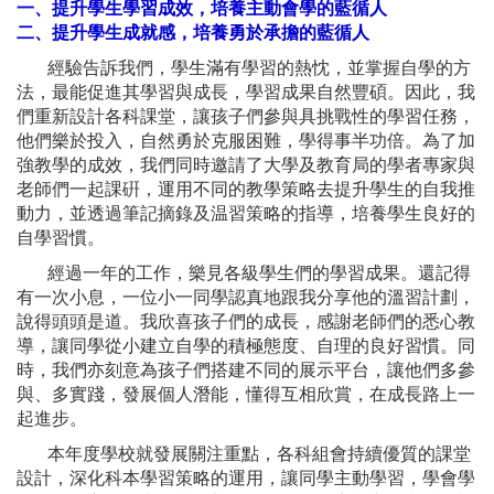
一、提升學生學習成效，培養主動會學的藍循人
二、提升學生成就感，培養勇於承擔的藍循人
經驗告訴我們，學生滿有學習的熱忱，並掌握自學的方
法，最能促進其學習與成長，學習成果自然豐碩。因此，我
們重新設計各科課堂，讓孩子們參與具挑戰性的學習任務，
他們樂於投入，自然勇於克服困難，學得事半功倍。為了加
強教學的成效，我們同時邀請了大學及教育局的學者專家與
老師們一起課硏，運用不同的教學策略去提升學生的自我推
動力，並透過筆記摘錄及温習策略的指導，培養學生良好的
自學習慣。
經過一年的工作，樂見各級學生們的學習成果。還記得
有一次小息，一位小一同學認真地跟我分享他的溫習計劃，
說得頭頭是道。我欣喜孩子們的成長，感謝老師們的悉心教
導，讓同學從小建立自學的積極態度、自理的良好習慣。同
時，我們亦刻意為孩子們搭建不同的展示平台，讓他們多參
與、多實踐，發展個人潛能，懂得互相欣賞，在成長路上一
起進步。
本年度學校就發展關注重點，各科組會持續優質的課堂
設計，深化科本學習策略的運用，讓同學主動學習，學會學