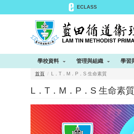
移
ECLASS
至
主
內
容
學校資料
管理與組織
學習
首頁
L．T．M．P．S 生命素質
L．T．M．P．S 生命素