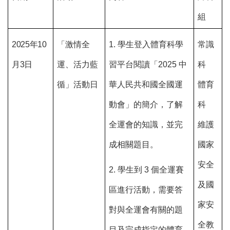
組
2025年10
「激情全
1.
學生登入體育科學
常識
月3日
運、活力藍
習平台閱讀「2025 中
科
循」活動日
華人民共和國全國運
體育
動
會」的簡介，了解
科
全運會的知識，
並完
維護
成相關題目。
國家
安全
2.
學生到 3 個全運賽
及國
區進行活動，需要答
家安
對與全運會有關的題
全教
目及完成指定的體育