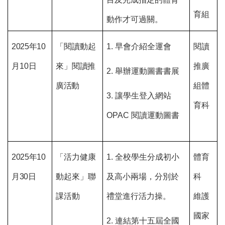
育組
動作才可過關。
2025年
10
「閱讀動起
1.
早會介紹全運會
閱讀
月10日
來」
閱讀推
推廣
2.
舉辦運動圖書書展
廣活動
組
體
3.
讓學生登入網站
育科
OPAC 閱讀運動圖書
2025年10
「活力健康
1.
全校學生分成初小
體育
月30日
動起來」
聯
及高小兩場，分別於
科
課活動
禮堂進行活力操。
維護
國家
2.
連結第十五屆全國