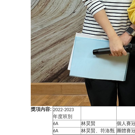
獎項內容:
2022-2023
年度班別
林昊賢
個人賽
6A
林昊賢、符洛甄
團體賽
6A