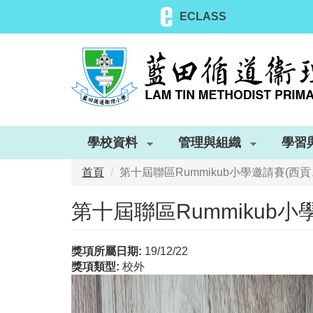
移
ECLASS
至
主
內
容
學校資料
管理與組織
學習
首頁
第十屆聯區Rummikub小學邀請賽(
第十屆聯區Rummikub
獎項所屬日期:
19/12/22
獎項類型:
校外