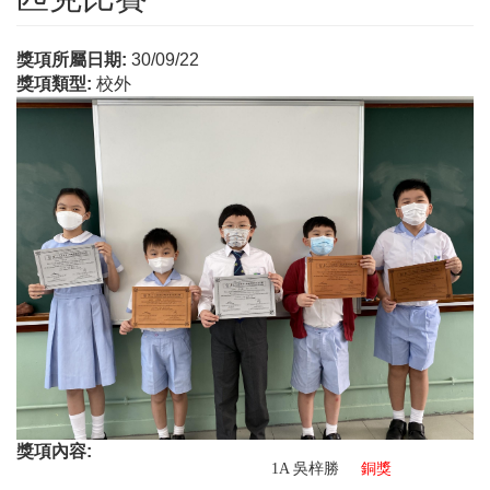
獎項所屬日期:
30/09/22
獎項類型:
校外
獎項內容:
1A
吳梓勝
銅獎