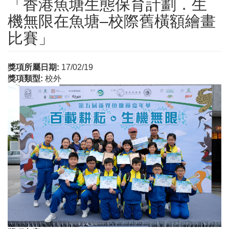
「香港魚塘生態保育計劃．生
機無限在魚塘–校際舊橫額繪畫
比賽」
獎項所屬日期:
17/02/19
獎項類型:
校外