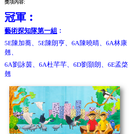
獎項內容:
冠軍︰
藝術探知隊第一組
﹕
5E陳加蕎、5E陳朗亨、6A陳曉晴、6A林康
翹、
6A劉詠茵、6A杜芊芊、6D劉顥朗、6E孟棨
翹