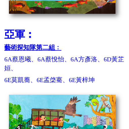
亞軍︰
藝術探知隊第二組﹕
6A蔡恩曦、6A蔡悅怡、6A方彥洛、6D黃芷
姮、
6E莫凱蕎、6E孟棨騫、6E黃梓坤